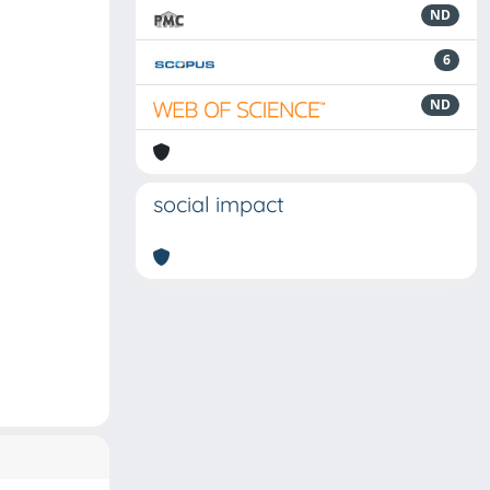
ND
6
ND
social impact