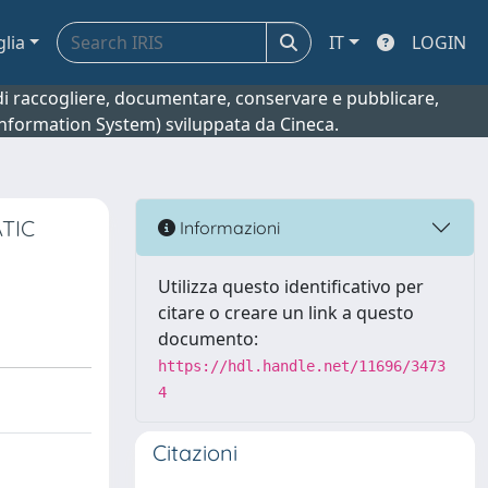
glia
IT
LOGIN
o di raccogliere, documentare, conservare e pubblicare,
 Information System) sviluppata da Cineca.
TIC
Informazioni
Utilizza questo identificativo per
citare o creare un link a questo
documento:
https://hdl.handle.net/11696/3473
4
Citazioni