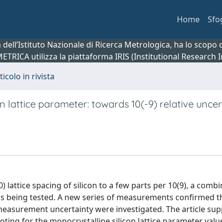
Home
Sfo
ca dell’Istituto Nazionale di Ricerca Metrologica, ha lo scop
 METRICA utilizza la piattaforma IRIS (Institutional Research
ticolo in rivista
n lattice parameter: towards 10(-9) relative uncer
lattice spacing of silicon to a few parts per 10(9), a combi
 is being tested. A new series of measurements confirmed t
measurement uncertainty were investigated. The article su
oting for the monocrystalline silicon lattice parameter valu