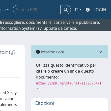
glia
IT
LOGIN
o di raccogliere, documentare, conservare e pubblicare,
 Information System) sviluppata da Cineca.
tainty?
Informazioni
Utilizza questo identificativo per
citare o creare un link a questo
documento:
https://hdl.handle.net/11696/3471
7
ned X-ray
he value
Citazioni
pplements
e.