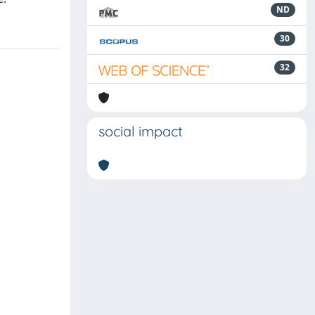
ND
30
32
social impact