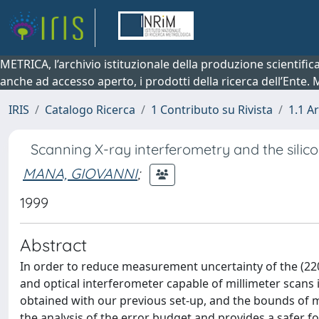
METRICA, l’archivio istituzionale della produzione scientifi
anche ad accesso aperto, i prodotti della ricerca dell’Ente.
IRIS
Catalogo Ricerca
1 Contributo su Rivista
1.1 Ar
Scanning X-ray interferometry and the silico
MANA, GIOVANNI
;
1999
Abstract
In order to reduce measurement uncertainty of the (220) 
and optical interferometer capable of millimeter scans
obtained with our previous set-up, and the bounds of 
the analysis of the error budget and provides a safer fo