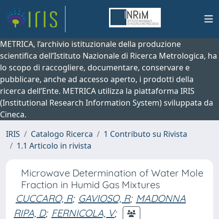
METRICA, l’archivio istituzionale della produzione
scientifica dell’Istituto Nazionale di Ricerca Metrologica, ha
lo scopo di raccogliere, documentare, conservare e
pubblicare, anche ad accesso aperto, i prodotti della
ricerca dell’Ente. METRICA utilizza la piattaforma IRIS
(Institutional Research Information System) sviluppata da
Cineca.
IRIS
Catalogo Ricerca
1 Contributo su Rivista
1.1 Articolo in rivista
Microwave Determination of Water Mole
Fraction in Humid Gas Mixtures
CUCCARO, R
;
GAVIOSO, R
;
MADONNA
RIPA, D
;
FERNICOLA, V
;