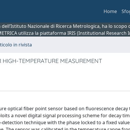
Home
Sfo
ca dell’Istituto Nazionale di Ricerca Metrologica, ha lo scop
 METRICA utilizza la piattaforma IRIS (Institutional Research
ticolo in rivista
FOR HIGH-TEMPERATURE MEASUREMENT
 optical fiber point sensor based on fluorescence decay 
its a novel digital signal processing scheme for decay ti
-detection technique with the phase locked to a fixed value
, The sensor was calibrated in the temperature range fro