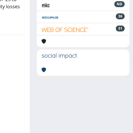
ND
ty losses
36
31
social impact