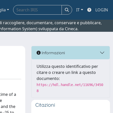
glia
IT
LOGIN
o di raccogliere, documentare, conservare e pubblicare,
 Information System) sviluppata da Cineca.
Informazioni
Utilizza questo identificativo per
citare o creare un link a questo
documento:
https://hdl.handle.net/11696/3450
8
time of a
me
Citazioni
 and the
m -25 to