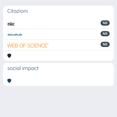
Citazioni
ND
ND
ND
social impact