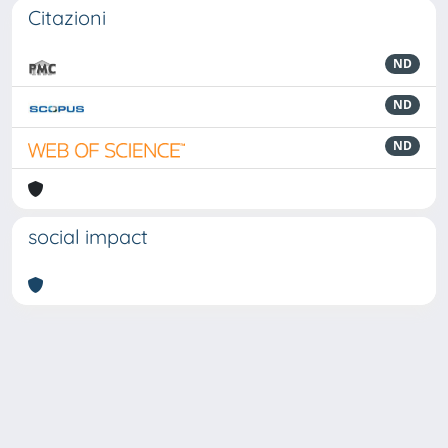
Citazioni
ND
ND
ND
social impact