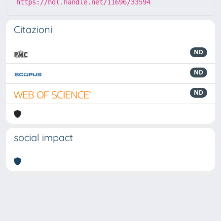
https://hdl.handle.net/11696/33594
Citazioni
ND
ND
ND
social impact