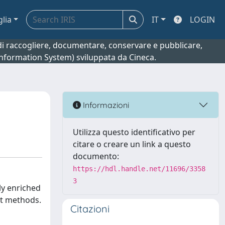
glia
IT
LOGIN
o di raccogliere, documentare, conservare e pubblicare,
 Information System) sviluppata da Cineca.
Informazioni
Utilizza questo identificativo per
citare o creare un link a questo
documento:
https://hdl.handle.net/11696/3358
3
ly enriched
nt methods.
Citazioni