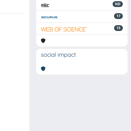
ND
17
15
social impact