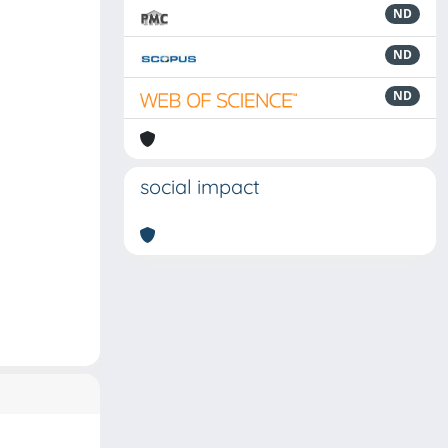
ND
ND
ND
social impact