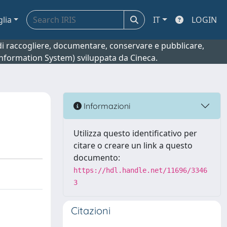
glia
IT
LOGIN
o di raccogliere, documentare, conservare e pubblicare,
 Information System) sviluppata da Cineca.
Informazioni
Utilizza questo identificativo per
citare o creare un link a questo
documento:
https://hdl.handle.net/11696/3346
3
Citazioni