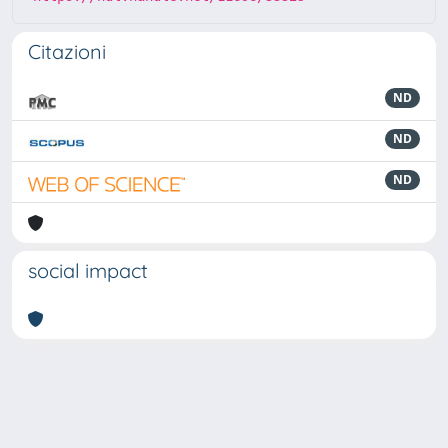
Citazioni
ND
ND
ND
social impact