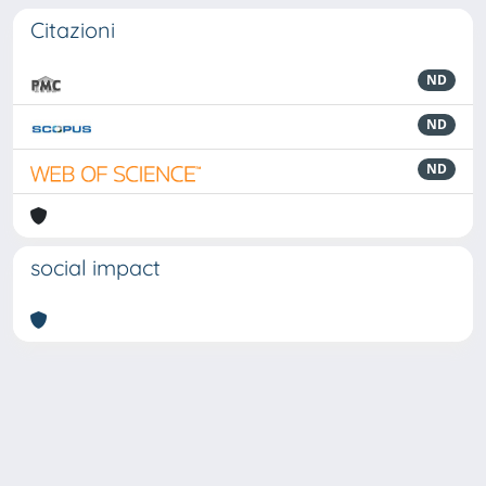
Citazioni
ND
ND
ND
social impact