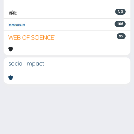
ND
106
95
social impact