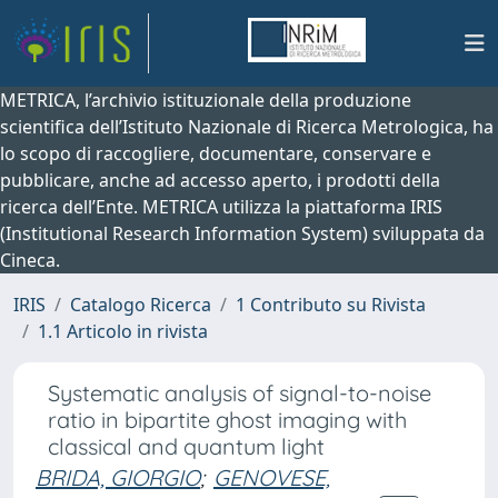
METRICA, l’archivio istituzionale della produzione
scientifica dell’Istituto Nazionale di Ricerca Metrologica, ha
lo scopo di raccogliere, documentare, conservare e
pubblicare, anche ad accesso aperto, i prodotti della
ricerca dell’Ente. METRICA utilizza la piattaforma IRIS
(Institutional Research Information System) sviluppata da
Cineca.
IRIS
Catalogo Ricerca
1 Contributo su Rivista
1.1 Articolo in rivista
Systematic analysis of signal-to-noise
ratio in bipartite ghost imaging with
classical and quantum light
BRIDA, GIORGIO
;
GENOVESE,