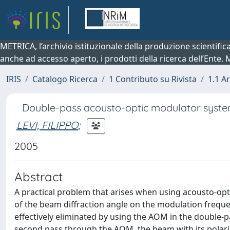
METRICA, l’archivio istituzionale della produzione scientifi
anche ad accesso aperto, i prodotti della ricerca dell’Ente.
IRIS
Catalogo Ricerca
1 Contributo su Rivista
1.1 Ar
Double-pass acousto-optic modulator syst
LEVI, FILIPPO
;
2005
Abstract
A practical problem that arises when using acousto-op
of the beam diffraction angle on the modulation freq
effectively eliminated by using the AOM in the double-
second pass through the AOM, the beam with its polariz