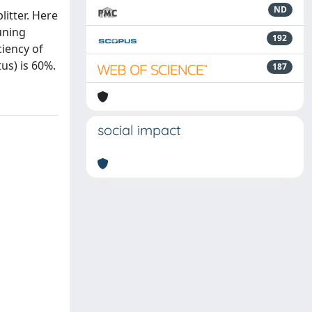
ND
itter. Here
uning
192
ciency of
us) is 60%.
187
social impact