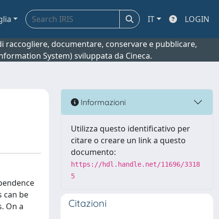
glia
IT
LOGIN
o di raccogliere, documentare, conservare e pubblicare,
 Information System) sviluppata da Cineca.
Informazioni
Utilizza questo identificativo per
citare o creare un link a questo
documento:
https://hdl.handle.net/11696/3318
5
ependence
s can be
Citazioni
s. On a