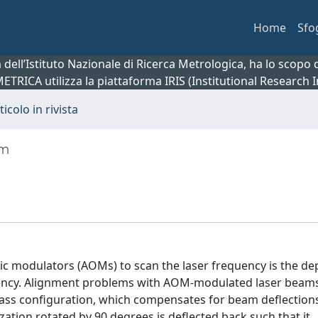
Home
Sfo
ca dell’Istituto Nazionale di Ricerca Metrologica, ha lo scop
 METRICA utilizza la piattaforma IRIS (Institutional Research
ticolo in rivista
em
tic modulators (AOMs) to scan the laser frequency is the d
uency. Alignment problems with AOM-modulated laser beam
pass configuration, which compensates for beam deflection
ation rotated by 90 degrees is deflected back such that it