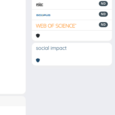
ND
ND
ND
social impact