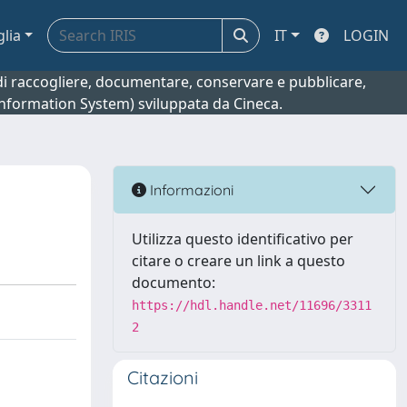
glia
IT
LOGIN
o di raccogliere, documentare, conservare e pubblicare,
 Information System) sviluppata da Cineca.
Informazioni
Utilizza questo identificativo per
citare o creare un link a questo
documento:
https://hdl.handle.net/11696/3311
2
Citazioni