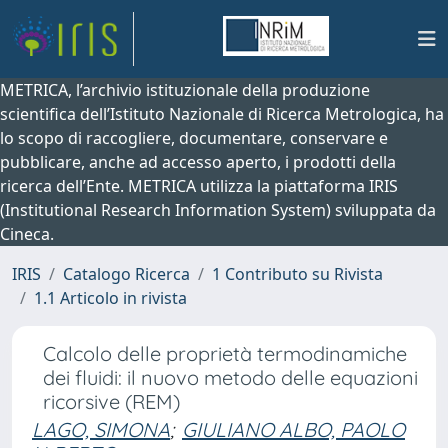
METRICA, l’archivio istituzionale della produzione
scientifica dell’Istituto Nazionale di Ricerca Metrologica, ha
lo scopo di raccogliere, documentare, conservare e
pubblicare, anche ad accesso aperto, i prodotti della
ricerca dell’Ente. METRICA utilizza la piattaforma IRIS
(Institutional Research Information System) sviluppata da
Cineca.
IRIS
Catalogo Ricerca
1 Contributo su Rivista
1.1 Articolo in rivista
Calcolo delle proprietà termodinamiche
dei fluidi: il nuovo metodo delle equazioni
ricorsive (REM)
LAGO, SIMONA
;
GIULIANO ALBO, PAOLO