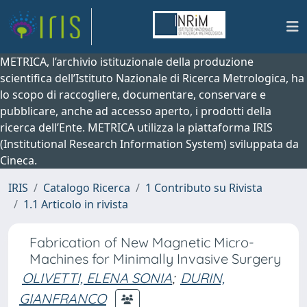
METRICA, l’archivio istituzionale della produzione
scientifica dell’Istituto Nazionale di Ricerca Metrologica, ha
lo scopo di raccogliere, documentare, conservare e
pubblicare, anche ad accesso aperto, i prodotti della
ricerca dell’Ente. METRICA utilizza la piattaforma IRIS
(Institutional Research Information System) sviluppata da
Cineca.
IRIS
Catalogo Ricerca
1 Contributo su Rivista
1.1 Articolo in rivista
Fabrication of New Magnetic Micro-
Machines for Minimally Invasive Surgery
OLIVETTI, ELENA SONIA
;
DURIN,
GIANFRANCO