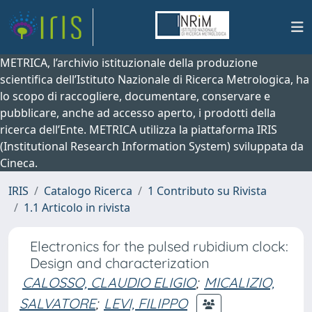
METRICA, l’archivio istituzionale della produzione
scientifica dell’Istituto Nazionale di Ricerca Metrologica, ha
lo scopo di raccogliere, documentare, conservare e
pubblicare, anche ad accesso aperto, i prodotti della
ricerca dell’Ente. METRICA utilizza la piattaforma IRIS
(Institutional Research Information System) sviluppata da
Cineca.
IRIS
Catalogo Ricerca
1 Contributo su Rivista
1.1 Articolo in rivista
Electronics for the pulsed rubidium clock:
Design and characterization
CALOSSO, CLAUDIO ELIGIO
;
MICALIZIO,
SALVATORE
;
LEVI, FILIPPO