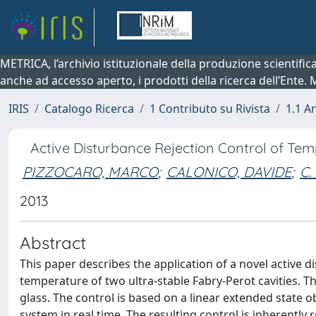
METRICA, l’archivio istituzionale della produzione scientifi
anche ad accesso aperto, i prodotti della ricerca dell’Ente.
IRIS
Catalogo Ricerca
1 Contributo su Rivista
1.1 Ar
Active Disturbance Rejection Control of Temp
PIZZOCARO, MARCO
;
CALONICO, DAVIDE
;
C.
2013
Abstract
This paper describes the application of a novel active di
temperature of two ultra-stable Fabry-Perot cavities. T
glass. The control is based on a linear extended state
system in real time. The resulting control is inherently