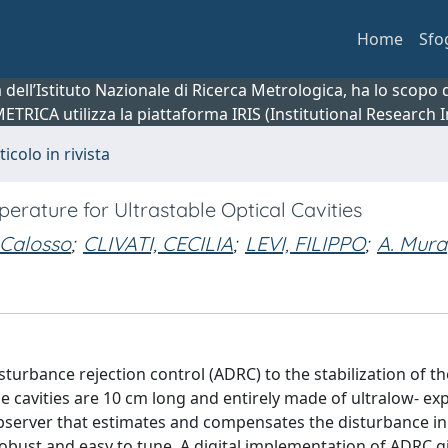
Home
Sfo
ca dell’Istituto Nazionale di Ricerca Metrologica, ha lo scop
 METRICA utilizza la piattaforma IRIS (Institutional Research
ticolo in rivista
erature for Ultrastable Optical Cavities
 Calosso
;
CLIVATI, CECILIA
;
LEVI, FILIPPO
;
A. Mura
sturbance rejection control (ADRC) to the stabilization of th
he cavities are 10 cm long and entirely made of ultralow- e
 observer that estimates and compensates the disturbance in
 robust and easy to tune. A digital implementation of ADRC g