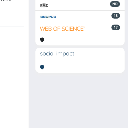
ND
18
17
social impact