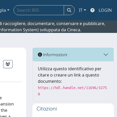
glia
IT
LOGIN
o di raccogliere, documentare, conservare e pubblicare,
 Information System) sviluppata da Cineca.
Informazioni
Utilizza questo identificativo per
citare o creare un link a questo
documento:
https://hdl.handle.net/11696/3275
0
e
xpansion
Citazioni
 the
ives a