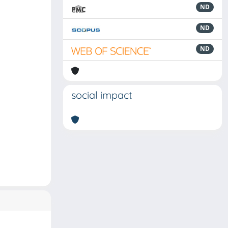
ND
ND
ND
social impact