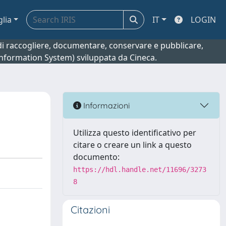
glia
IT
LOGIN
o di raccogliere, documentare, conservare e pubblicare,
 Information System) sviluppata da Cineca.
Informazioni
Utilizza questo identificativo per
citare o creare un link a questo
documento:
https://hdl.handle.net/11696/3273
8
Citazioni