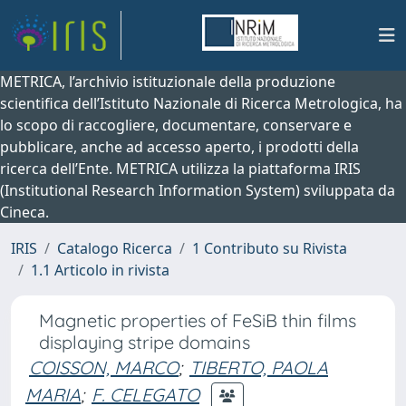
METRICA, l’archivio istituzionale della produzione
scientifica dell’Istituto Nazionale di Ricerca Metrologica, ha
lo scopo di raccogliere, documentare, conservare e
pubblicare, anche ad accesso aperto, i prodotti della
ricerca dell’Ente. METRICA utilizza la piattaforma IRIS
(Institutional Research Information System) sviluppata da
Cineca.
IRIS
Catalogo Ricerca
1 Contributo su Rivista
1.1 Articolo in rivista
Magnetic properties of FeSiB thin films
displaying stripe domains
COISSON, MARCO
;
TIBERTO, PAOLA
MARIA
;
F. CELEGATO