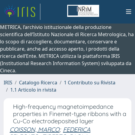
METRICA, l’archivio istituzionale della produzione
scientifica dell’Istituto Nazionale di Ricerca Metrologica, ha
lo scopo di raccogliere, documentare, conservare e
pubblicare, anche ad accesso aperto, i prodotti della
ricerca dell’Ente. METRICA utilizza la piattaforma IRIS
(Institutional Research Information System) sviluppata da
Cineca.
IRIS
Catalogo Ricerca
1 Contributo su Rivista
1.1 Articolo in rivista
High-frequency magnetoimpedance
properties in Finemet-type ribbons with a
Cu-Co electrodeposited layer
COISSON, MARCO
;
FEDERICA