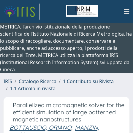
METRICA, l’archivio istituzionale della produzione
scientifica dell’Istituto Nazionale di Ricerca Metrologica, ha
lo scopo di raccogliere, documentare, conservare e
pubblicare, anche ad accesso aperto, i prodotti della
ricerca dell’Ente. METRICA utilizza la piattaforma IRIS
(Institutional Research Information System) sviluppata da
Cineca.
IRIS
Catalogo Ricerca
1 Contributo su Rivista
1.1 Articolo in rivista
Parallelized micromagnetic solver for the
efficient simulation of large patterned
magnetic nanostructures
BOTTAUSCIO, ORIANO
;
MANZIN,