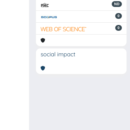
ND
0
0
social impact