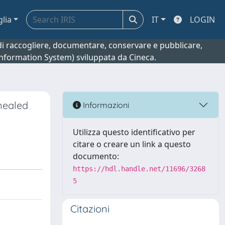
glia
IT
LOGIN
o di raccogliere, documentare, conservare e pubblicare,
 Information System) sviluppata da Cineca.
nealed
Informazioni
Utilizza questo identificativo per
citare o creare un link a questo
documento:
https://hdl.handle.net/11696/3268
5
Citazioni