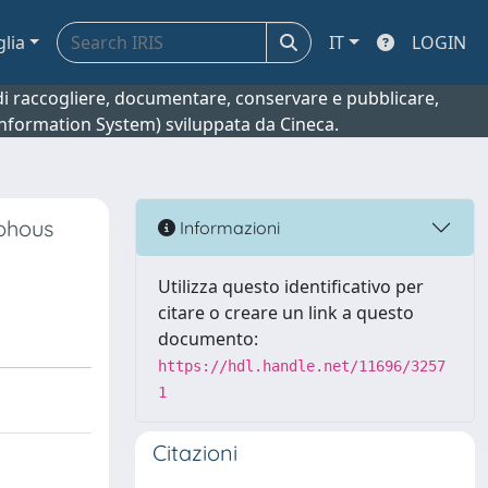
glia
IT
LOGIN
o di raccogliere, documentare, conservare e pubblicare,
 Information System) sviluppata da Cineca.
rphous
Informazioni
Utilizza questo identificativo per
citare o creare un link a questo
documento:
https://hdl.handle.net/11696/3257
1
Citazioni