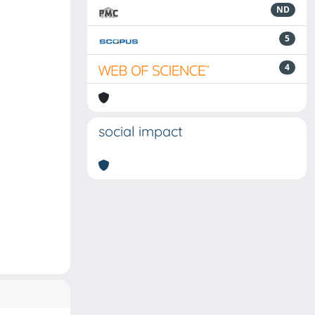
ND
5
4
social impact