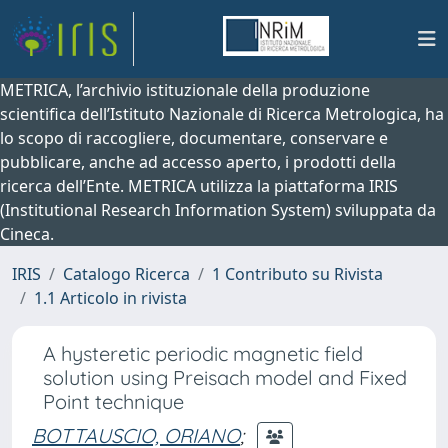
METRICA, l’archivio istituzionale della produzione
scientifica dell’Istituto Nazionale di Ricerca Metrologica, ha
lo scopo di raccogliere, documentare, conservare e
pubblicare, anche ad accesso aperto, i prodotti della
ricerca dell’Ente. METRICA utilizza la piattaforma IRIS
(Institutional Research Information System) sviluppata da
Cineca.
IRIS
Catalogo Ricerca
1 Contributo su Rivista
1.1 Articolo in rivista
A hysteretic periodic magnetic field
solution using Preisach model and Fixed
Point technique
BOTTAUSCIO, ORIANO
;