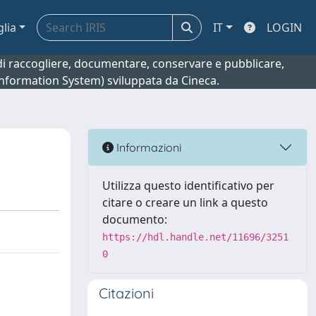
glia
IT
LOGIN
o di raccogliere, documentare, conservare e pubblicare,
 Information System) sviluppata da Cineca.
Informazioni
Utilizza questo identificativo per
citare o creare un link a questo
documento:
https://hdl.handle.net/11696/3251
0
Citazioni