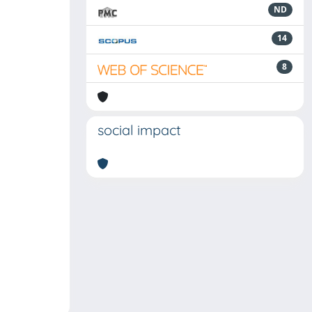
ND
14
8
social impact