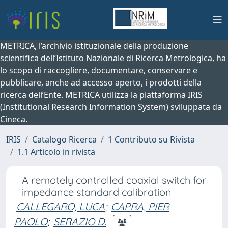
METRICA, l’archivio istituzionale della produzione
scientifica dell’Istituto Nazionale di Ricerca Metrologica, ha
lo scopo di raccogliere, documentare, conservare e
pubblicare, anche ad accesso aperto, i prodotti della
ricerca dell’Ente. METRICA utilizza la piattaforma IRIS
(Institutional Research Information System) sviluppata da
Cineca.
IRIS
Catalogo Ricerca
1 Contributo su Rivista
1.1 Articolo in rivista
A remotely controlled coaxial switch for
impedance standard calibration
CALLEGARO, LUCA
;
CAPRA, PIER
PAOLO
;
SERAZIO D.