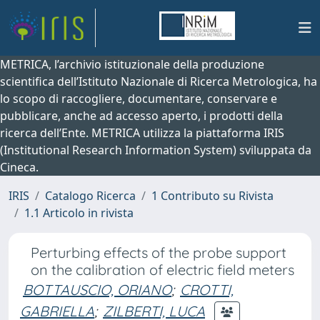
METRICA, l’archivio istituzionale della produzione
scientifica dell’Istituto Nazionale di Ricerca Metrologica, ha
lo scopo di raccogliere, documentare, conservare e
pubblicare, anche ad accesso aperto, i prodotti della
ricerca dell’Ente. METRICA utilizza la piattaforma IRIS
(Institutional Research Information System) sviluppata da
Cineca.
IRIS
Catalogo Ricerca
1 Contributo su Rivista
1.1 Articolo in rivista
Perturbing effects of the probe support
on the calibration of electric field meters
BOTTAUSCIO, ORIANO
;
CROTTI,
GABRIELLA
;
ZILBERTI, LUCA