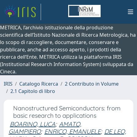
METRICA, l’archivio istituzionale della produzione
scientifica dell’Istituto Nazionale di Ricerca Metrologica, ha
lo scopo di raccogliere, documentare, conservare e
pubblicare, anche ad accesso aperto, i prodotti della
ricerca dell’Ente. METRICA utilizza la piattaforma IRIS
(Institutional Research Information System) sviluppata da
Cineca.
IRIS
Catalogo Ricerca
2 Contributo in Volume
2.1 Capitolo di libro
Nanostructured Semiconductors: from
basic research to applications
BOARINO, LUCA
;
AMATO,
GIAMPIERO
;
ENRICO, EMANUELE
;
DE LEO,