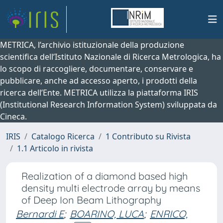
METRICA, l’archivio istituzionale della produzione
scientifica dell’Istituto Nazionale di Ricerca Metrologica, ha
lo scopo di raccogliere, documentare, conservare e
pubblicare, anche ad accesso aperto, i prodotti della
ricerca dell’Ente. METRICA utilizza la piattaforma IRIS
(Institutional Research Information System) sviluppata da
Cineca.
IRIS
Catalogo Ricerca
1 Contributo su Rivista
1.1 Articolo in rivista
Realization of a diamond based high
density multi electrode array by means
of Deep Ion Beam Lithography
Bernardi E
;
BOARINO, LUCA
;
ENRICO,