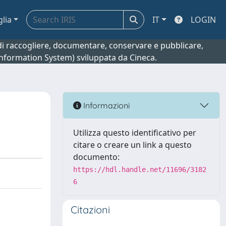
glia
IT
LOGIN
o di raccogliere, documentare, conservare e pubblicare,
 Information System) sviluppata da Cineca.
Informazioni
Utilizza questo identificativo per
citare o creare un link a questo
documento:
https://hdl.handle.net/11696/3182
6
Citazioni