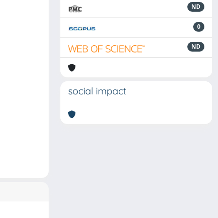
ND
0
ND
social impact