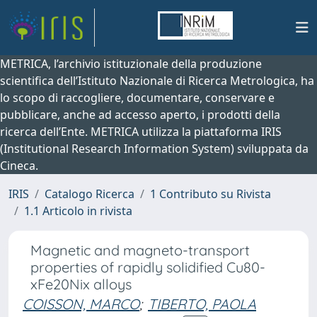
METRICA, l’archivio istituzionale della produzione
scientifica dell’Istituto Nazionale di Ricerca Metrologica, ha
lo scopo di raccogliere, documentare, conservare e
pubblicare, anche ad accesso aperto, i prodotti della
ricerca dell’Ente. METRICA utilizza la piattaforma IRIS
(Institutional Research Information System) sviluppata da
Cineca.
IRIS
Catalogo Ricerca
1 Contributo su Rivista
1.1 Articolo in rivista
Magnetic and magneto-transport
properties of rapidly solidified Cu80-
xFe20Nix alloys
COISSON, MARCO
;
TIBERTO, PAOLA