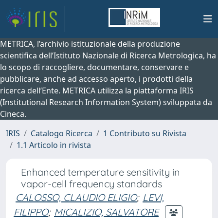
METRICA, l’archivio istituzionale della produzione
scientifica dell’Istituto Nazionale di Ricerca Metrologica, ha
lo scopo di raccogliere, documentare, conservare e
pubblicare, anche ad accesso aperto, i prodotti della
ricerca dell’Ente. METRICA utilizza la piattaforma IRIS
(Institutional Research Information System) sviluppata da
Cineca.
IRIS
Catalogo Ricerca
1 Contributo su Rivista
1.1 Articolo in rivista
Enhanced temperature sensitivity in
vapor-cell frequency standards
CALOSSO, CLAUDIO ELIGIO
;
LEVI,
FILIPPO
;
MICALIZIO, SALVATORE