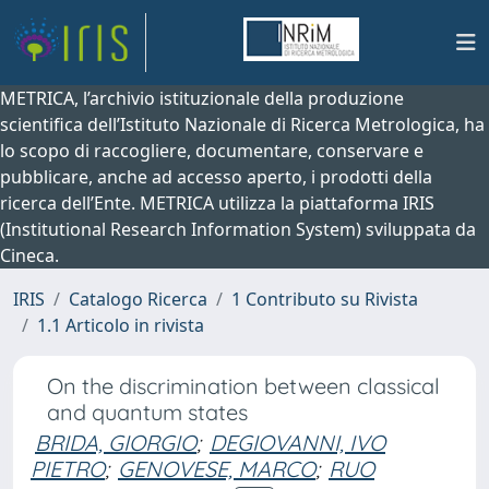
METRICA, l’archivio istituzionale della produzione
scientifica dell’Istituto Nazionale di Ricerca Metrologica, ha
lo scopo di raccogliere, documentare, conservare e
pubblicare, anche ad accesso aperto, i prodotti della
ricerca dell’Ente. METRICA utilizza la piattaforma IRIS
(Institutional Research Information System) sviluppata da
Cineca.
IRIS
Catalogo Ricerca
1 Contributo su Rivista
1.1 Articolo in rivista
On the discrimination between classical
and quantum states
BRIDA, GIORGIO
;
DEGIOVANNI, IVO
PIETRO
;
GENOVESE, MARCO
;
RUO