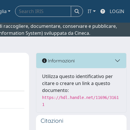
glia
IT
LOGIN
o di raccogliere, documentare, conservare e pubblicare,
 Information System) sviluppata da Cineca.
Informazioni
Utilizza questo identificativo per
citare o creare un link a questo
documento:
https://hdl.handle.net/11696/3161
1
Citazioni