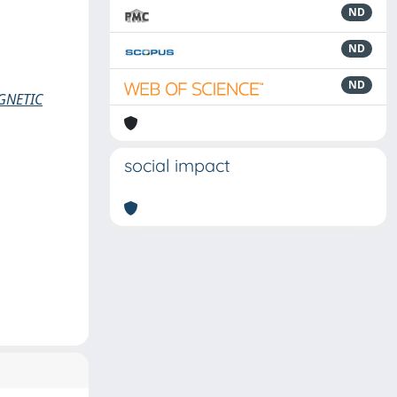
ND
ND
ND
GNETIC
social impact