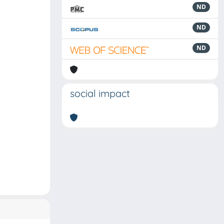
ND
ND
ND
social impact