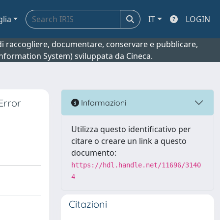
glia
IT
LOGIN
o di raccogliere, documentare, conservare e pubblicare,
 Information System) sviluppata da Cineca.
Error
Informazioni
Utilizza questo identificativo per
citare o creare un link a questo
documento:
https://hdl.handle.net/11696/3140
4
Citazioni