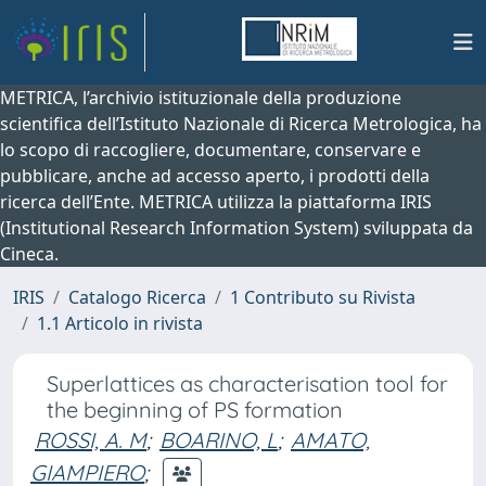
METRICA, l’archivio istituzionale della produzione
scientifica dell’Istituto Nazionale di Ricerca Metrologica, ha
lo scopo di raccogliere, documentare, conservare e
pubblicare, anche ad accesso aperto, i prodotti della
ricerca dell’Ente. METRICA utilizza la piattaforma IRIS
(Institutional Research Information System) sviluppata da
Cineca.
IRIS
Catalogo Ricerca
1 Contributo su Rivista
1.1 Articolo in rivista
Superlattices as characterisation tool for
the beginning of PS formation
ROSSI, A. M
;
BOARINO, L
;
AMATO,
GIAMPIERO
;