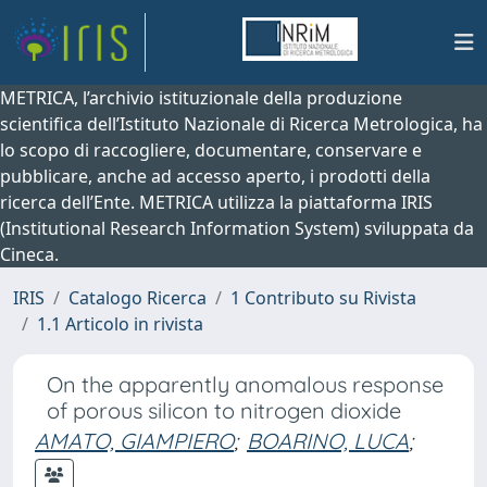
METRICA, l’archivio istituzionale della produzione
scientifica dell’Istituto Nazionale di Ricerca Metrologica, ha
lo scopo di raccogliere, documentare, conservare e
pubblicare, anche ad accesso aperto, i prodotti della
ricerca dell’Ente. METRICA utilizza la piattaforma IRIS
(Institutional Research Information System) sviluppata da
Cineca.
IRIS
Catalogo Ricerca
1 Contributo su Rivista
1.1 Articolo in rivista
On the apparently anomalous response
of porous silicon to nitrogen dioxide
AMATO, GIAMPIERO
;
BOARINO, LUCA
;