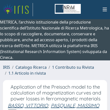
METRICA, l’archivio istituzionale della produzione
scientifica dell’Istituto Nazionale di Ricerca Metrologica, ha
lo scopo di raccogliere, documentare, conservare e
pubblicare, anche ad accesso aperto, i prodotti della
ricerca dell’Ente. METRICA utilizza la piattaforma IRIS
(Institutional Research Information System) sviluppata da
Cineca.
IRIS
Catalogo Ricerca
1 Contributo su Rivista
1.1 Articolo in rivista
Application of the Preisach model to the
calculation of magnetization curves and
power losses in ferromagnetic materials
BASSO, VITTORIO
;
PASQUALE, MASSIMO