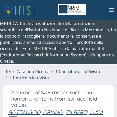
METRICA, l’archivio istituzionale della produzione
scientifica dell’Istituto Nazionale di Ricerca Metrologica, ha
lo scopo di raccogliere, documentare, conservare e
pubblicare, anche ad accesso aperto, i prodotti della
ricerca dell’Ente. METRICA utilizza la piattaforma IRIS
(Institutional Research Information System) sviluppata da
Cineca.
IRIS
Catalogo Ricerca
1 Contributo su Rivista
1.1 Articolo in rivista
Accuracy of SAR reconstruction in
human phantoms from surface field
values
BOTTAUSCIO, ORIANO
;
ZILBERTI, LUCA