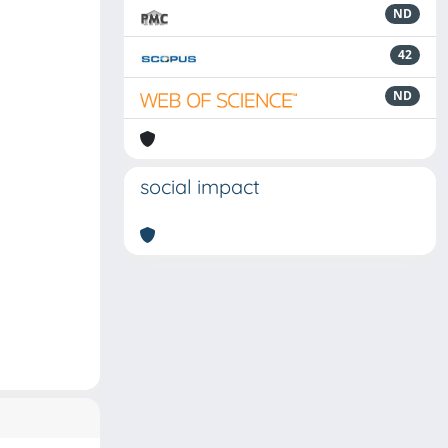
ND
42
ND
social impact