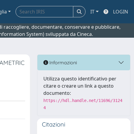
glia
IT
LOGIN
o di raccogliere, documentare, conservare e pubblicare,
 Information System) sviluppata da Cineca.
RAMETRIC
Informazioni
Utilizza questo identificativo per
citare o creare un link a questo
documento:
https://hdl.handle.net/11696/3124
4
Citazioni