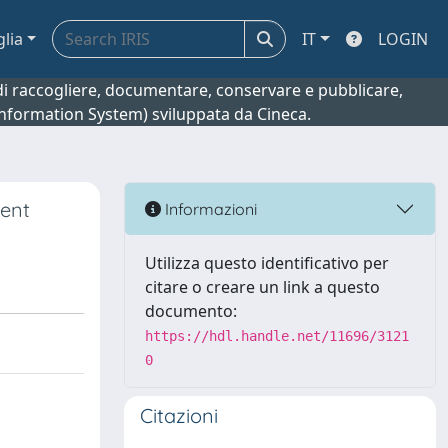
glia
IT
LOGIN
o di raccogliere, documentare, conservare e pubblicare,
 Information System) sviluppata da Cineca.
ment
Informazioni
Utilizza questo identificativo per
citare o creare un link a questo
documento:
https://hdl.handle.net/11696/3121
0
Citazioni