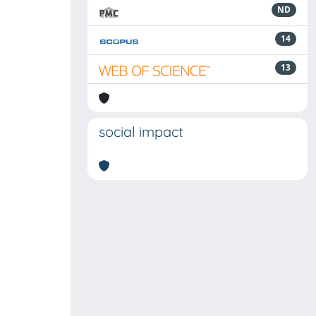
ND
14
13
social impact