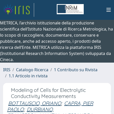
METRICA, l’archivio istituzionale della produzione
scientifica dell’Istituto Nazionale di Ricerca Metrologica, ha
lo scopo di raccogliere, documentare, conservare e
pubblicare, anche ad accesso aperto, i prodotti della
ricerca dell’Ente. METRICA utilizza la piattaforma IRIS
(Institutional Research Information System) sviluppata da
Cineca.
IRIS
Catalogo Ricerca
1 Contributo su Rivista
1.1 Articolo in rivista
Modeling of Cells for Electrolytic
Conductivity Measurements
BOTTAUSCIO, ORIANO
;
CAPRA, PIER
PAOLO
;
DURBIANO,