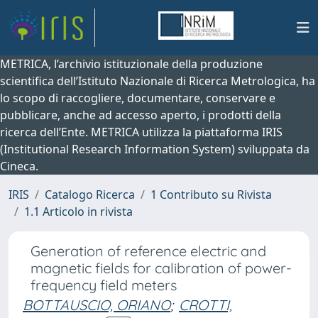
METRICA, l’archivio istituzionale della produzione
scientifica dell’Istituto Nazionale di Ricerca Metrologica, ha
lo scopo di raccogliere, documentare, conservare e
pubblicare, anche ad accesso aperto, i prodotti della
ricerca dell’Ente. METRICA utilizza la piattaforma IRIS
(Institutional Research Information System) sviluppata da
Cineca.
IRIS
Catalogo Ricerca
1 Contributo su Rivista
1.1 Articolo in rivista
Generation of reference electric and
magnetic fields for calibration of power-
frequency field meters
BOTTAUSCIO, ORIANO
;
CROTTI,