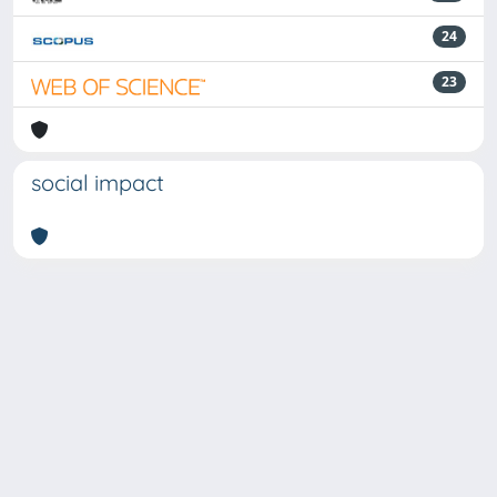
24
23
social impact
Powered by
IRIS
-
about IRIS
-