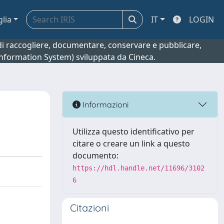
glia
IT
LOGIN
o di raccogliere, documentare, conservare e pubblicare,
 Information System) sviluppata da Cineca.
Informazioni
Utilizza questo identificativo per
citare o creare un link a questo
documento:
https://hdl.handle.net/11696/3102
6
Citazioni