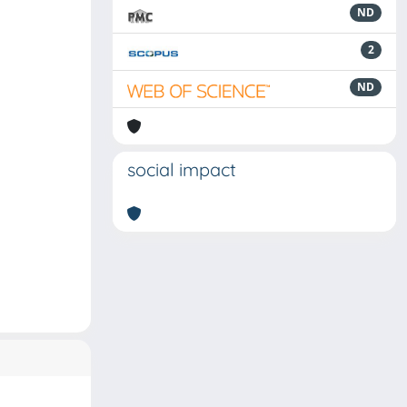
ND
2
ND
social impact