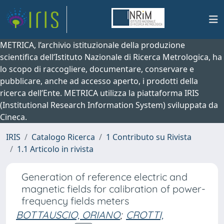
METRICA, l’archivio istituzionale della produzione
scientifica dell’Istituto Nazionale di Ricerca Metrologica, ha
lo scopo di raccogliere, documentare, conservare e
pubblicare, anche ad accesso aperto, i prodotti della
ricerca dell’Ente. METRICA utilizza la piattaforma IRIS
(Institutional Research Information System) sviluppata da
Cineca.
IRIS
Catalogo Ricerca
1 Contributo su Rivista
1.1 Articolo in rivista
Generation of reference electric and
magnetic fields for calibration of power-
frequency fields meters
BOTTAUSCIO, ORIANO
;
CROTTI,