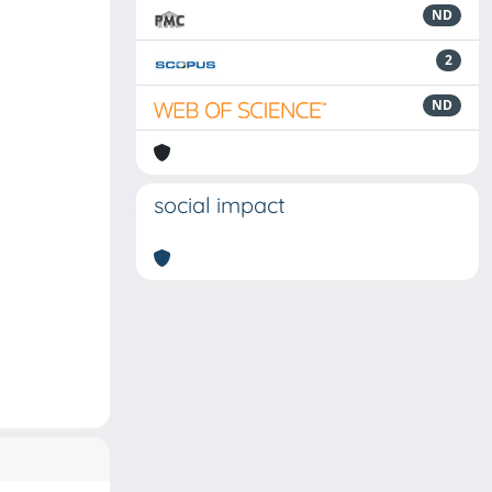
ND
2
ND
social impact