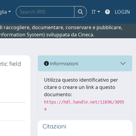
glia
IT
LOGIN
o di raccogliere, documentare, conservare e pubblicare,
 Information System) sviluppata da Cineca.
ic field
Informazioni
Utilizza questo identificativo per
citare o creare un link a questo
documento:
https://hdl.handle.net/11696/3095
4
Citazioni