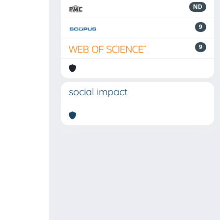
ND
9
9
social impact