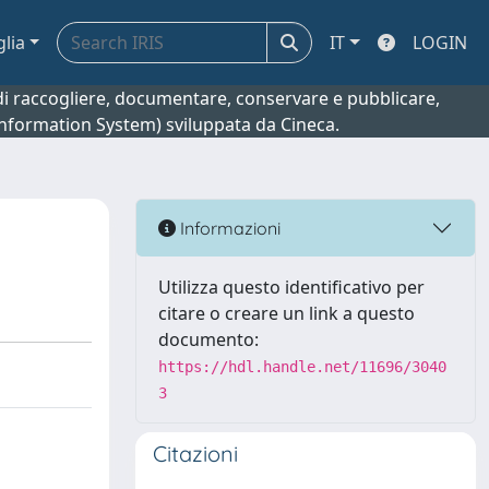
glia
IT
LOGIN
o di raccogliere, documentare, conservare e pubblicare,
 Information System) sviluppata da Cineca.
Informazioni
Utilizza questo identificativo per
citare o creare un link a questo
documento:
https://hdl.handle.net/11696/3040
3
Citazioni