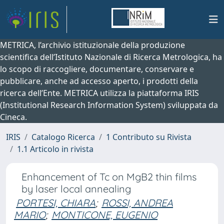
METRICA, l’archivio istituzionale della produzione
scientifica dell’Istituto Nazionale di Ricerca Metrologica, ha
lo scopo di raccogliere, documentare, conservare e
pubblicare, anche ad accesso aperto, i prodotti della
ricerca dell’Ente. METRICA utilizza la piattaforma IRIS
(Institutional Research Information System) sviluppata da
Cineca.
IRIS
Catalogo Ricerca
1 Contributo su Rivista
1.1 Articolo in rivista
Enhancement of Tc on MgB2 thin films
by laser local annealing
PORTESI, CHIARA
;
ROSSI, ANDREA
MARIO
;
MONTICONE, EUGENIO